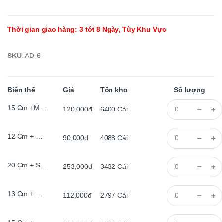
Thời gian giao hàng
:
3 tới 8 Ngày, Tùy Khu Vực
SKU
:
AD-6
Biến thể
Giá
Tồn kho
Số lượng
15 Cm +Màu Cổ, Bằng, , Đèn Le
120,000đ
6400
Cái
12 Cm + Đế Gỗ, Bằng, , Đèn Le
90,000đ
4088
Cái
20 Cm + Sơn Đen, Đèn Le
253,000đ
3432
Cái
13 Cm + Đế Gỗ, Bằng, , Đèn Le
112,000đ
2797
Cái