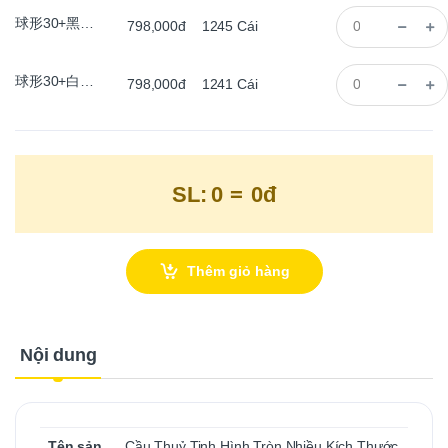
球形30+黑漆圈灯
798,000đ
1245
Cái
球形30+白漆圈灯
798,000đ
1241
Cái
SL:
0
=
0đ
Thêm giỏ hàng
Nội dung
Tên sản
Cầu Thuỷ Tinh Hình Tròn Nhiều Kích Thước