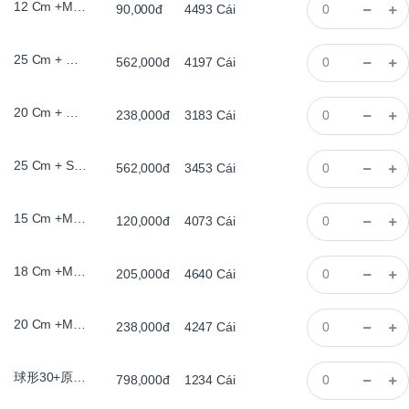
12 Cm +Màu Cổ, Có Chân , Đèn Le
90,000đ
4493
Cái
25 Cm + Đế Gỗ, Bằng, , Đèn Le
562,000đ
4197
Cái
20 Cm + Đế Gỗ, Bằng, , Đèn Le
238,000đ
3183
Cái
25 Cm + Sơn Trắng , Đèn Le
562,000đ
3453
Cái
15 Cm +Màu Cổ, Có Chân , Đèn Le
120,000đ
4073
Cái
18 Cm +Màu Cổ, Có Chân , Đèn Le
205,000đ
4640
Cái
20 Cm +Màu Cổ, Có Chân , Đèn Le
238,000đ
4247
Cái
球形30+原木平底圈灯
798,000đ
1234
Cái