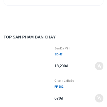
TOP SẢN PHẨM BÁN CHẠY
Sen Đá Mini
SD-47
18,200đ
Charm LaBuBu
FF-582
670đ