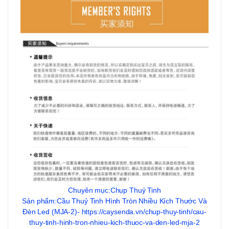
Chuyên mục:Chụp Thuỷ Tinh
Sản phẩm:Cầu Thuỷ Tinh Hình Tròn Nhiều Kích Thước Và
Đèn Led (MJA-2)- https://caysenda.vn/chup-thuy-tinh/cau-
thuy-tinh-hinh-tron-nhieu-kich-thuoc-va-den-led-mja-2