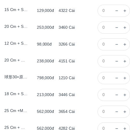
15 Cm + Sơn Trắng , Đèn Le
129,000đ
4322
Cái
20 Cm + Sơn Trắng , Đèn Le
253,000đ
3460
Cái
12 Cm + Sơn Trắng , Đèn Le
98,000đ
3266
Cái
20 Cm + Đế Gỗ, Có Chân, Đèn Le
238,000đ
4151
Cái
球形30+原木带脚圈灯
798,000đ
1210
Cái
18 Cm + Sơn Trắng , Đèn Le
213,000đ
3446
Cái
25 Cm +Màu Cổ, Có Chân , Đèn Le
562,000đ
3654
Cái
25 Cm + Đế Gỗ, Có Chân, Đèn Le
562,000đ
4282
Cái