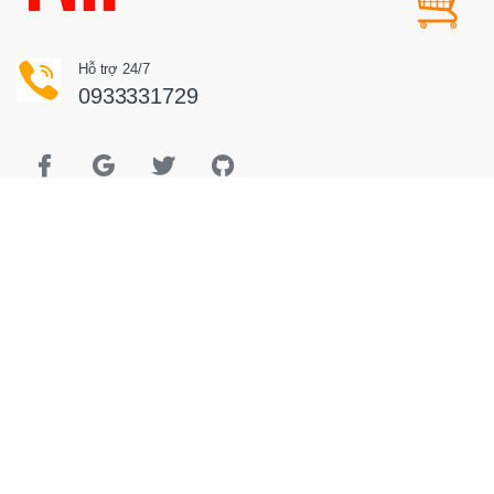
Hỗ trợ 24/7
0933331729
Hổ trợ khách hàng
Khiếu nại bồi thường
Hướng dẫn thanh toán
Hướng dẫn mua hàng
Hóa đơn GTGT điện tử
Chính Sách Và Quy Đình Chung
Chính sách bán hàng & quy định hàng hóa
Chính sách vận chuyển - giao nhận