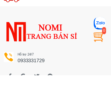
0
Hỗ trợ 24/7
0933331729
Hổ trợ khách hàng
Khiếu nại bồi thường
Hướng dẫn thanh toán