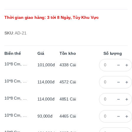
Thời gian giao hàng
:
3 tới 8 Ngày, Tùy Khu Vực
SKU
:
AD-21
Biến thể
Giá
Tồn kho
Số lượng
10*8 Cm, Trái Tim + Sơn Trắng
101,000đ
4338
Cái
10*8 Cm, Trái Tim + Màu Xám
114,000đ
4572
Cái
10*8 Cm, Trái Tim + Sơn Trắng
114,000đ
4851
Cái
10*8 Cm, Trái Tim + Màu Gỗ
93,000đ
4465
Cái