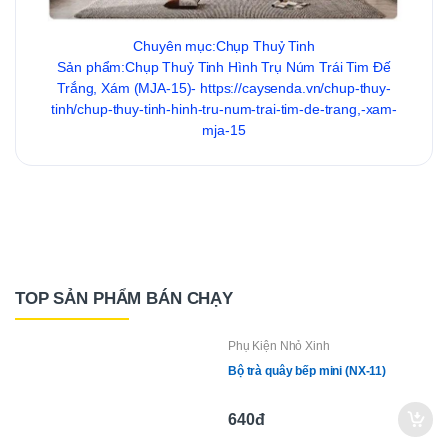
Chuyên mục:Chụp Thuỷ Tinh
Sản phẩm:Chụp Thuỷ Tinh Hình Trụ Núm Trái Tim Đế
Trắng, Xám (MJA-15)- https://caysenda.vn/chup-thuy-
tinh/chup-thuy-tinh-hinh-tru-num-trai-tim-de-trang,-xam-
mja-15
TOP SẢN PHẨM BÁN CHẠY
Phụ Kiện Nhỏ Xinh
Bộ trà quây bếp mini (NX-11)
640đ