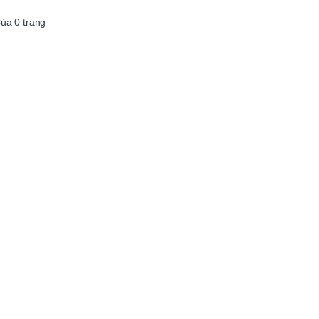
Của
0
trang