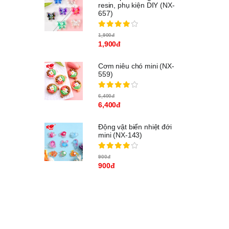
resin, phụ kiện DIY (NX-
657)
1,900đ
1,900đ
Cơm niêu chó mini (NX-
559)
6,400đ
6,400đ
Động vật biển nhiệt đới
mini (NX-143)
900đ
900đ