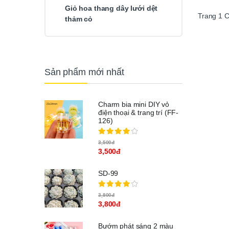
Giỏ hoa thang dây lưới dệt
Trang
1
thảm cỏ
Sản phẩm mới nhất
Charm bia mini DIY vỏ
điện thoại & trang trí (FF-
126)
3,500đ
3,500đ
SD-99
3,800đ
3,800đ
Bướm phát sáng 2 màu