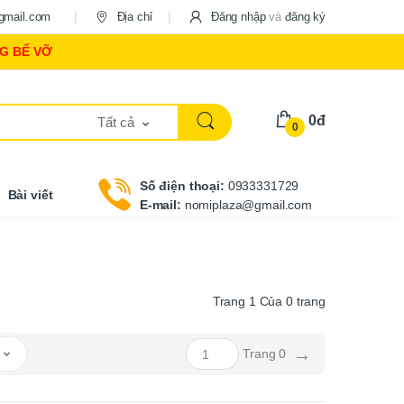
gmail.com
Địa chỉ
Đăng nhập
và
đăng ký
NG BỂ VỠ
0đ
Tất cả
0
Số điện thoại:
0933331729
Bài viết
E-mail:
nomiplaza@gmail.com
Trang
1
Của
0
trang
→
ẩm
Trang 0