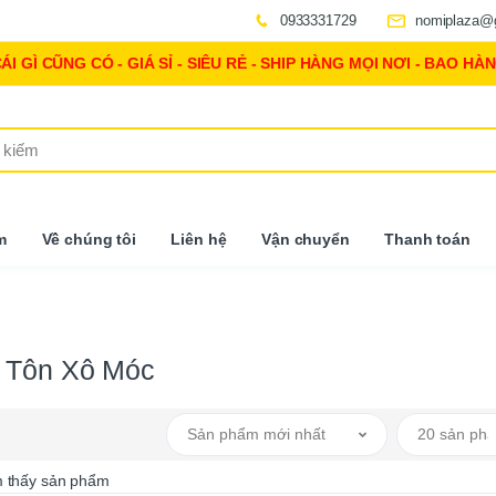
0933331729
nomiplaza@
CÁI GÌ CŨNG CÓ - GIÁ SỈ - SIÊU RẺ - SHIP HÀNG MỌI NƠI - BAO HÀ
m
Về chúng tôi
Liên hệ
Vận chuyển
Thanh toán
 Tôn Xô Móc
Sản phẩm mới nhất
20 sản ph
m thấy sản phẩm