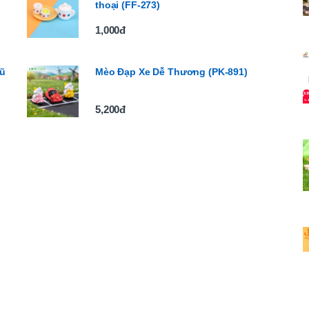
thoại (FF-273)
1,000đ
hũ
Mèo Đạp Xe Dễ Thương (PK-891)
5,200đ