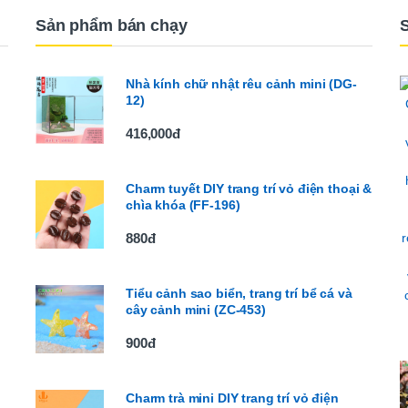
Sản phẩm bán chạy
Nhà kính chữ nhật rêu cảnh mini (DG-
12)
416,000đ
Charm tuyết DIY trang trí vỏ điện thoại &
chìa khóa (FF-196)
880đ
Tiểu cảnh sao biển, trang trí bể cá và
cây cảnh mini (ZC-453)
900đ
Charm trà mini DIY trang trí vỏ điện